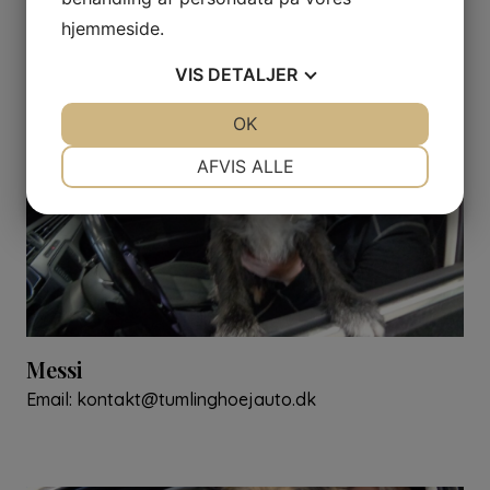
Email:
tina@tumlinghoejauto.dk
hjemmeside.
VIS
DETALJER
JA
NEJ
OK
JA
NEJ
NØDVENDIGE
PRÆFERENCER
AFVIS ALLE
JA
NEJ
JA
NEJ
MARKETING
STATISTIK
Messi
Email:
kontakt@tumlinghoejauto.dk