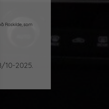
på Roskilde, som
8/10-2025.