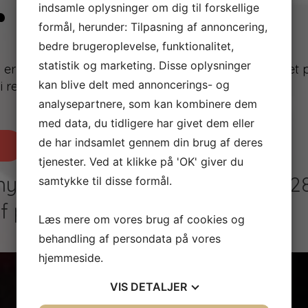
 Roskilde
indsamle oplysninger om dig til forskellige
formål, herunder: Tilpasning af annoncering,
bedre brugeroplevelse, funktionalitet,
statistik og marketing. Disse oplysninger
 er en mindre virksomhed i den lille by Gadstrup, tæt 
kan blive delt med annoncerings- og
g i reparation samt køb og salg af brugte biler.
analysepartnere, som kan kombinere dem
med data, du tidligere har givet dem eller
de har indsamlet gennem din brug af deres
Eller kontakt os
tjenester. Ved at klikke på 'OK' giver du
e priser for udlejningsbiler pr. 2
samtykke til disse formål.
af personbil 5 dage
Læs mere om vores brug af cookies og
behandling af persondata på vores
hjemmeside.
VIS
DETALJER