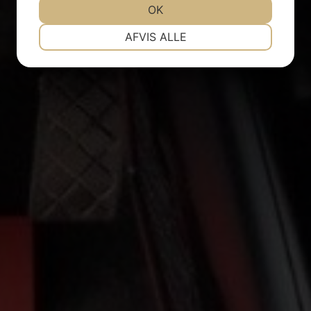
JA
NEJ
OK
JA
NEJ
NØDVENDIGE
PRÆFERENCER
AFVIS ALLE
JA
NEJ
JA
NEJ
MARKETING
STATISTIK