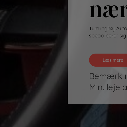
nær
Tumlinghøj Auto
specialiserer si
Læs mere
Bemærk ny
Min. leje 